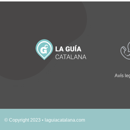
Avís le
© Copyright 2023 • laguiacatalana.com