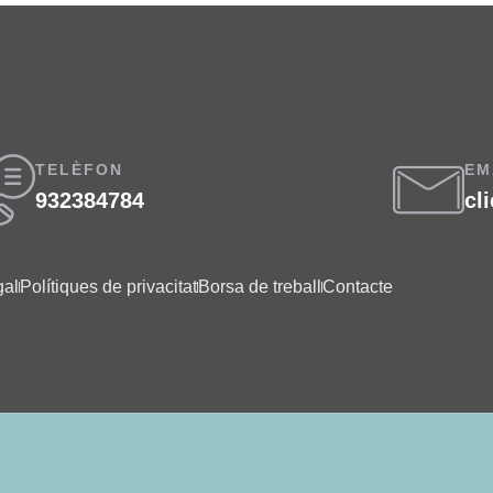
TELÈFON
EM
932384784
cl
gal
Polítiques de privacitat
Borsa de treball
Contacte