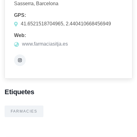
Sasserra, Barcelona
GPS:
41.6521518704965, 2.440410668456949
Web:
www.farmaciasitja.es
Etiquetes
FARMACIES