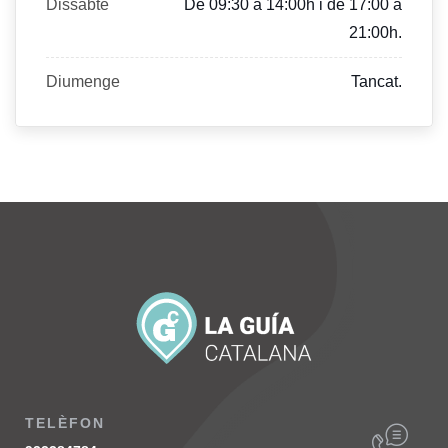
Dissabte
De 09:30 a 14:00h i de 17:00 a
21:00h.
Diumenge
Tancat.
TELÈFON