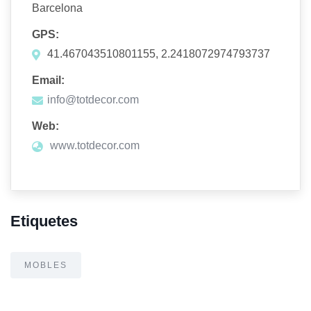
Barcelona
GPS:
41.467043510801155, 2.2418072974793737
Email:
info@totdecor.com
Web:
www.totdecor.com
Etiquetes
MOBLES