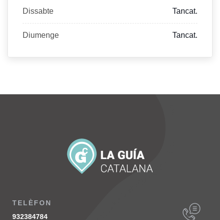
Dissabte
Tancat.
Diumenge
Tancat.
TELÈFON
932384784