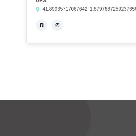
GPS:
41.89935717067642, 1.879768725923765