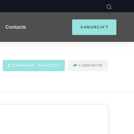
Contacte
ANUNCIA'T
938390845 - 644120251
COMPARTIR