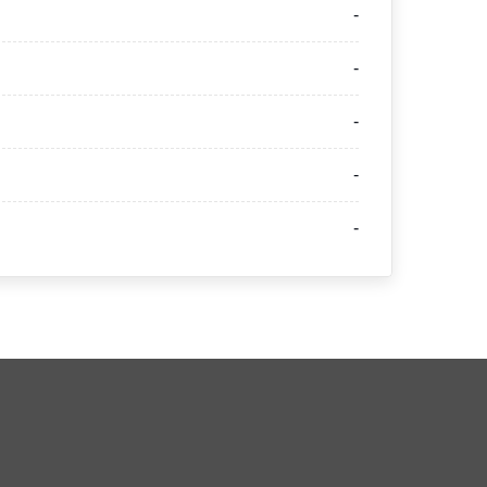
-
-
-
-
-