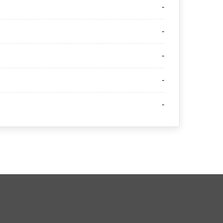
-
-
-
-
-