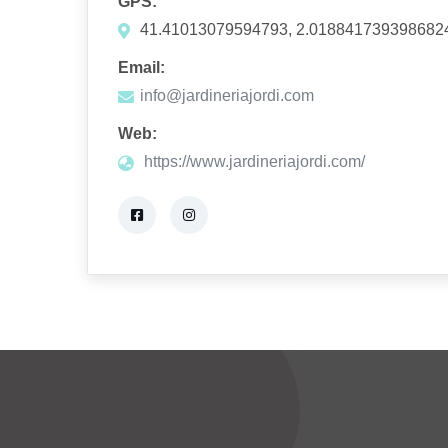
GPS:
41.41013079594793, 2.018841739398682
Email:
info@jardineriajordi.com
Web:
https://www.jardineriajordi.com/