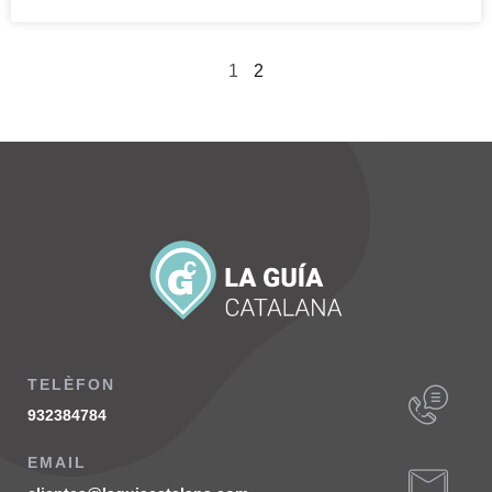
1
2
TELÈFON
932384784
EMAIL