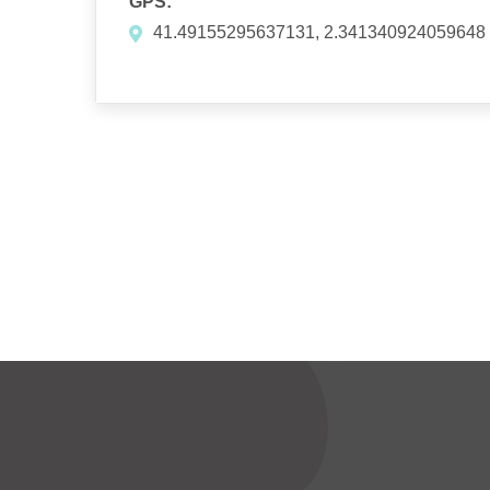
GPS:
41.49155295637131, 2.341340924059648