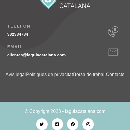
TELÈFON
932384784
EMAIL
clientes@laguiacatalana.com
Avís legal
Polítiques de privacitat
Borsa de treball
Contacte
© Copyright 2023 • laguiacatalana.com