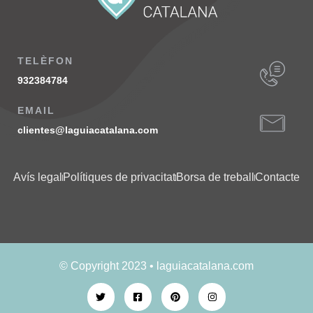
TELÈFON
932384784
EMAIL
clientes@laguiacatalana.com
Avís legal
Polítiques de privacitat
Borsa de treball
Contacte
© Copyright 2023 • laguiacatalana.com