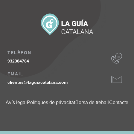
TELÈFON
932384784
EMAIL
clientes@laguiacatalana.com
Avís legal
Polítiques de privacitat
Borsa de treball
Contacte