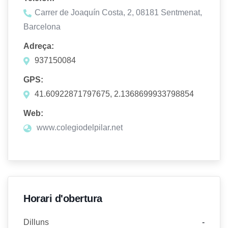
Carrer de Joaquín Costa, 2, 08181 Sentmenat,
Barcelona
Adreça:
937150084
GPS:
41.60922871797675, 2.1368699933798854
Web:
www.colegiodelpilar.net
Horari d'obertura
Dilluns
-