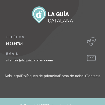
TELÈFON
932384784
EMAIL
clientes@laguiacatalana.com
Avís legal
Polítiques de privacitat
Borsa de treball
Contacte