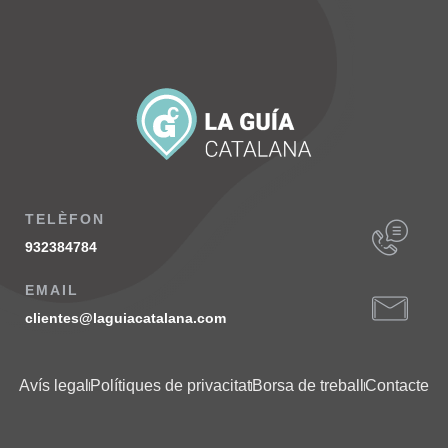
TELÈFON
932384784
EMAIL
clientes@laguiacatalana.com
Avís legal
Polítiques de privacitat
Borsa de treball
Contacte