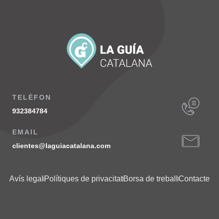
TELÈFON
932384784
EMAIL
clientes@laguiacatalana.com
Avís legal
Polítiques de privacitat
Borsa de treball
Contacte