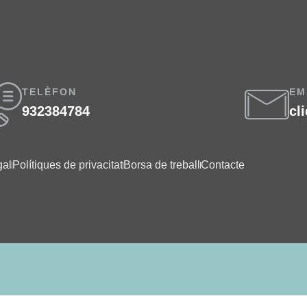
TELÈFON
EM
932384784
cl
gal
Polítiques de privacitat
Borsa de treball
Contacte