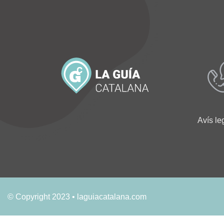
Avís le
© Copyright 2023 • laguiacatalana.com