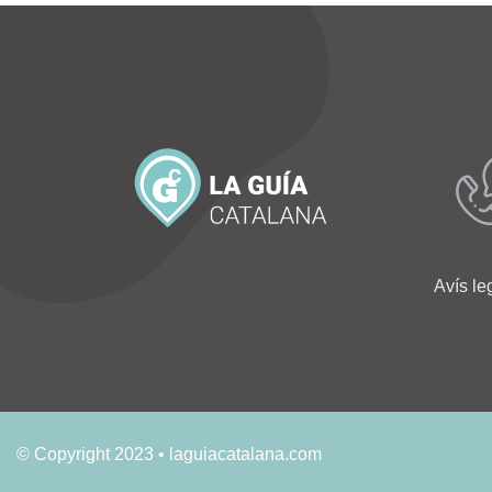
Avís le
© Copyright 2023 • laguiacatalana.com