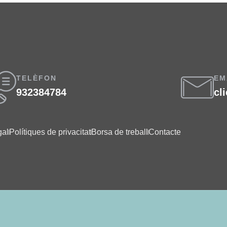
TELÈFON
EM
932384784
cl
gal
Polítiques de privacitat
Borsa de treball
Contacte