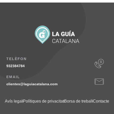
TELÈFON
932384784
EMAIL
clientes@laguiacatalana.com
Avís legal
Polítiques de privacitat
Borsa de treball
Contacte