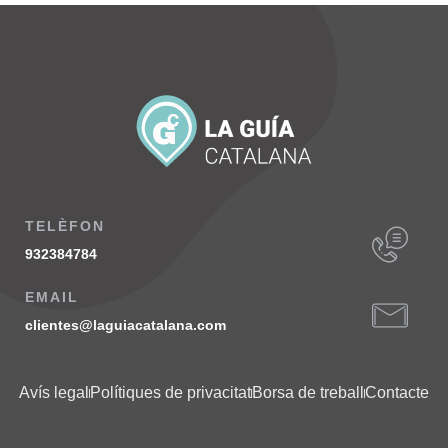
TELÈFON
932384784
EMAIL
clientes@laguiacatalana.com
Avís legal
Polítiques de privacitat
Borsa de treball
Contacte