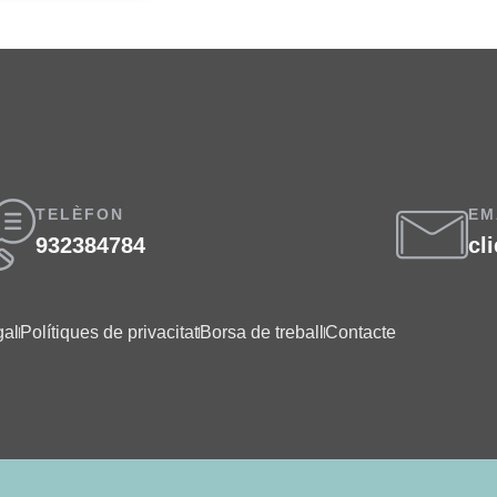
TELÈFON
EM
932384784
cl
gal
Polítiques de privacitat
Borsa de treball
Contacte