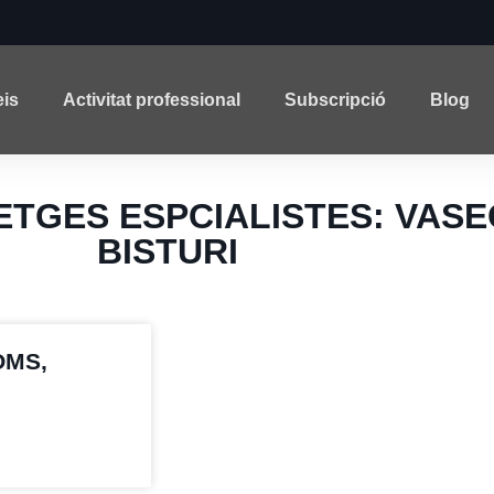
eis
Activitat professional
Subscripció
Blog
: METGES ESPCIALISTES: VA
BISTURI
OMS,