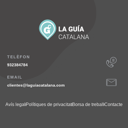
TELÈFON
932384784
EMAIL
clientes@laguiacatalana.com
Avís legal
Polítiques de privacitat
Borsa de treball
Contacte