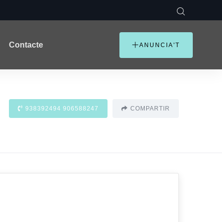
Contacte
ANUNCIA'T
938392494 906588247
COMPARTIR