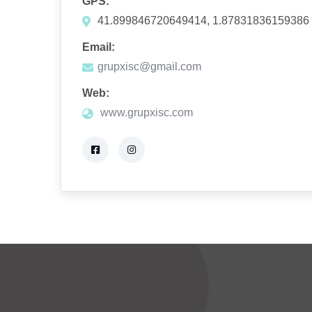
GPS:
41.899846720649414, 1.87831836159386
Email:
grupxisc@gmail.com
Web:
www.grupxisc.com