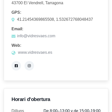
43700 El Vendrell, Tarragona
GPS:
41.21454369865508, 1.532672768048437
Email:
info@vidresvaes.com
Web:
www.vidresvaes.es
Horari d'obertura
Dilluns
De 8:00–13:00 y de 15:00-19:00