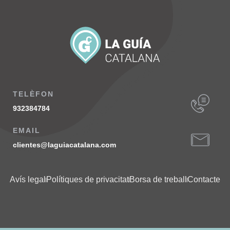
TELÈFON
932384784
EMAIL
clientes@laguiacatalana.com
Avís legal
Polítiques de privacitat
Borsa de treball
Contacte