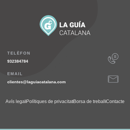
TELÈFON
932384784
EMAIL
clientes@laguiacatalana.com
Avís legal
Polítiques de privacitat
Borsa de treball
Contacte