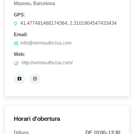
Masnou, Barcelona
GPS:
41.477491468174364, 2.3101904547433434
Email:
info@vermouthcisa.com
Web:
http://vermouthcisa.com/
Horari d'obertura
Dilluns
DE 10:00–13:30