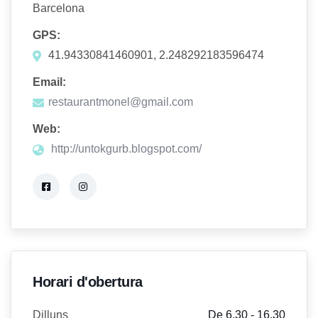
Barcelona
GPS:
41.94330841460901, 2.248292183596474
Email:
restaurantmonel@gmail.com
Web:
http://untokgurb.blogspot.com/
Horari d'obertura
Dilluns
De 6.30 - 16.30