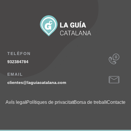
TELÈFON
932384784
EMAIL
clientes@laguiacatalana.com
Avís legal
Polítiques de privacitat
Borsa de treball
Contacte