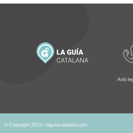
Avís le
© Copyright 2023 • laguiacatalana.com