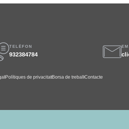
TELÈFON
EM
932384784
cl
gal
Polítiques de privacitat
Borsa de treball
Contacte