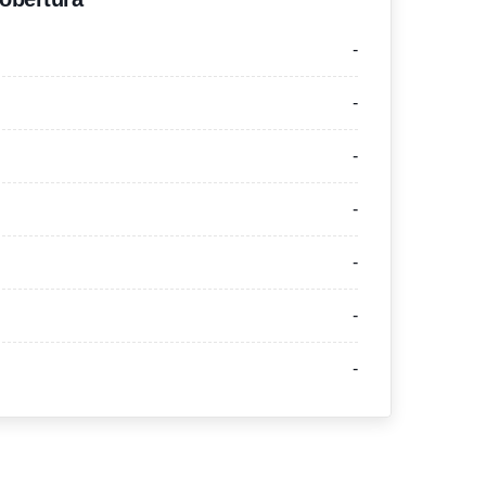
-
-
-
-
-
-
-