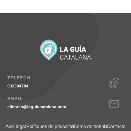
TELÈFON
932384784
EMAIL
clientes@laguiacatalana.com
Avís legal
Polítiques de privacitat
Borsa de treball
Contacte