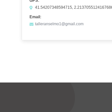
GPS:
41.54207348594715, 2.213705512416768
Email:
talleranselmo1@gmail.com