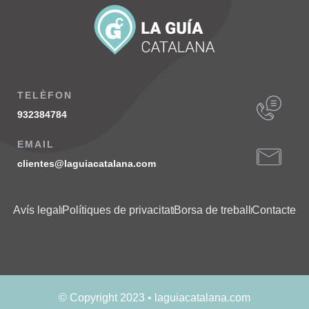
TELÈFON
932384784
EMAIL
clientes@laguiacatalana.com
Avís legal
Polítiques de privacitat
Borsa de treball
Contacte
© Copyright 2023 • laguiacatalana.com