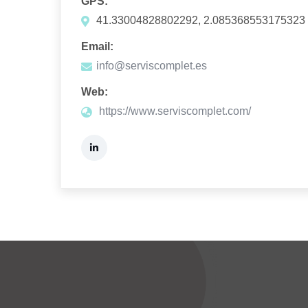
GPS:
41.33004828802292, 2.085368553175323
Email:
info@serviscomplet.es
Web:
https://www.serviscomplet.com/