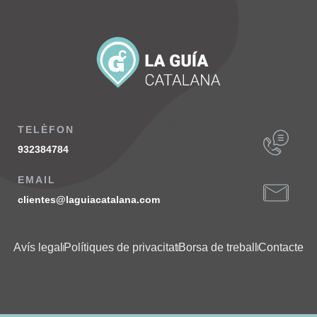
TELÈFON
932384784
EMAIL
clientes@laguiacatalana.com
Avís legal
Polítiques de privacitat
Borsa de treball
Contacte