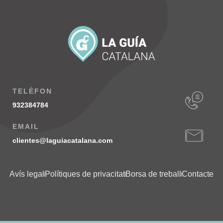
TELÈFON
932384784
EMAIL
clientes@laguiacatalana.com
Avís legal
Polítiques de privacitat
Borsa de treball
Contacte