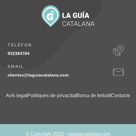
TELÈFON
932384784
EMAIL
clientes@laguiacatalana.com
Avís legal
Polítiques de privacitat
Borsa de treball
Contacte
© Copyright 2023 • laguiacatalana.com