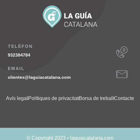
TELÈFON
932384784
EMAIL
clientes@laguiacatalana.com
Avís legal
Polítiques de privacitat
Borsa de treball
Contacte
© Copyright 2023 • laguiacatalana.com