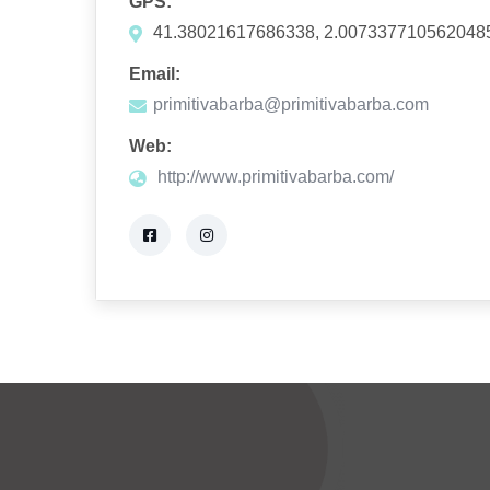
GPS:
41.38021617686338, 2.007337710562048
Email:
primitivabarba@primitivabarba.com
Web:
http://www.primitivabarba.com/