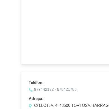
Telèfon:
977442192 - 678421788
Adreça:
C/ LLOTJA, 4. 43500 TORTOSA. TARRA