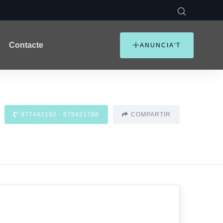
Contacte
ANUNCIA'T
977442192 - 678421788
COMPARTIR