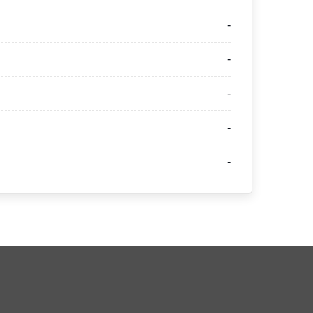
-
-
-
-
-