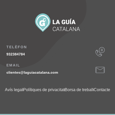
TELÈFON
932384784
EMAIL
clientes@laguiacatalana.com
Avís legal
Polítiques de privacitat
Borsa de treball
Contacte