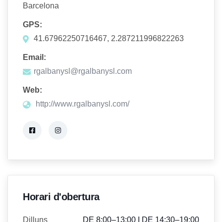
Barcelona
GPS:
41.67962250716467, 2.287211996822263
Email:
rgalbanysl@rgalbanysl.com
Web:
http://www.rgalbanysl.com/
Horari d'obertura
Dilluns
DE 8:00–13:00 I DE 14:30–19:00