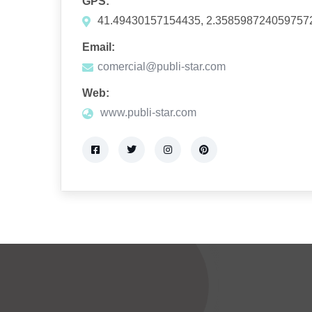
GPS:
41.49430157154435, 2.358598724059757
Email:
comercial@publi-star.com
Web:
www.publi-star.com