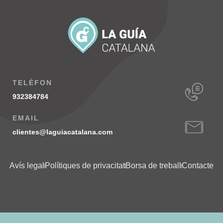
TELÈFON
932384784
EMAIL
clientes@laguiacatalana.com
Avís legal
Polítiques de privacitat
Borsa de treball
Contacte