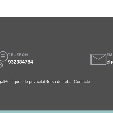
TELÈFON
EM
932384784
cl
gal
Polítiques de privacitat
Borsa de treball
Contacte