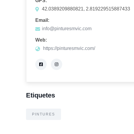
GPS:
42.0389209880821, 2.819229515887433
Email:
info@pinturesmvic.com
Web:
https://pinturesmvic.com/
Etiquetes
PINTURES