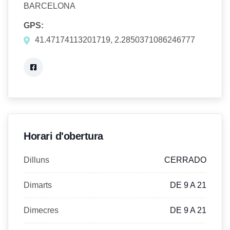
BARCELONA
GPS:
41.47174113201719, 2.2850371086246777
Horari d'obertura
Dilluns
CERRADO
Dimarts
DE 9 A 21
Dimecres
DE 9 A 21