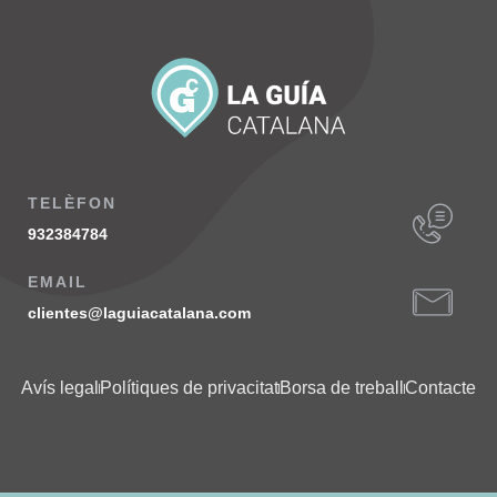
TELÈFON
932384784
EMAIL
clientes@laguiacatalana.com
Avís legal
Polítiques de privacitat
Borsa de treball
Contacte