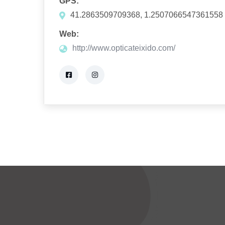
GPS:
41.2863509709368, 1.2507066547361558
Web:
http://www.opticateixido.com/