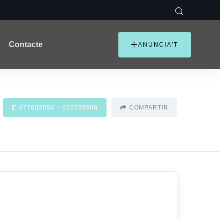
Contacte
ANUNCIA'T
977602050 – 639705608
COMPARTIR