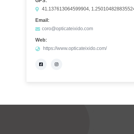
GPS:
41.137613064599904, 1.25010482883552
Email:
coro@opticateixido.com
Web:
https://www.opticateixido.com/