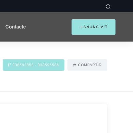
Contacte
ANUNCIA'T
938593853 - 938595586
COMPARTIR