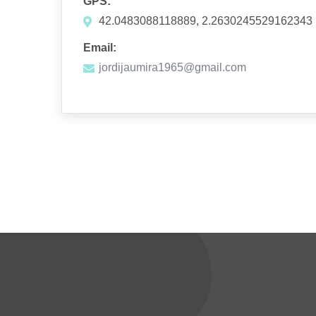
GPS:
42.0483088118889, 2.2630245529162343
Email:
jordijaumira1965@gmail.com