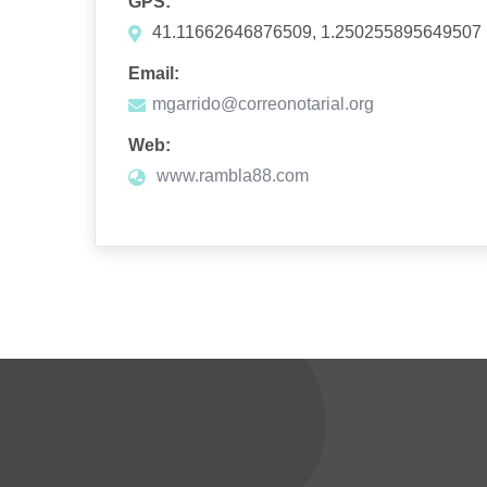
GPS:
41.11662646876509, 1.250255895649507
Email:
mgarrido@correonotarial.org
Web:
www.rambla88.com