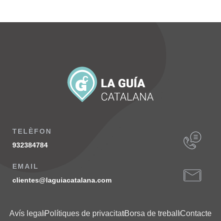
TELÈFON
932384784
EMAIL
clientes@laguiacatalana.com
Avís legal
Polítiques de privacitat
Borsa de treball
Contacte