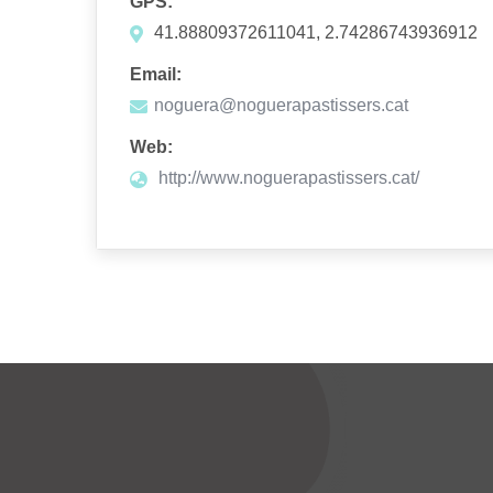
GPS:
41.88809372611041, 2.74286743936912
Email:
noguera@noguerapastissers.cat
Web:
http://www.noguerapastissers.cat/