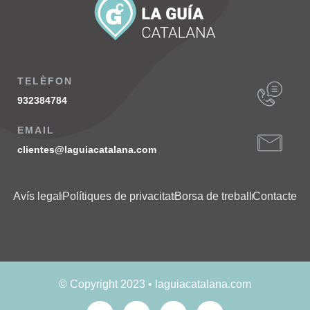
TELÈFON
932384784
EMAIL
clientes@laguiacatalana.com
Avís legal
Polítiques de privacitat
Borsa de treball
Contacte
© Copyright 2023 • laguiacatalana.com