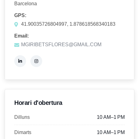
Barcelona
GPS:
41.90035726804997, 1.878618568340183
Email:
MGIRIBETSFLORES@GMAIL.COM
Horari d'obertura
Dilluns
10 AM–1 PM
Dimarts
10 AM–1 PM