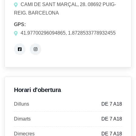
CAMI DE SANT MARÇAL, 28. 08692 PUIG-
REIG. BARCELONA
GPS:
41.97700296094865, 1.8728533778932455
Horari d'obertura
Dilluns
DE 7 A18
Dimarts
DE 7 A18
Dimecres
DE 7 A18