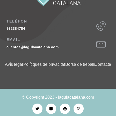
TELÈFON
932384784
EMAIL
clientes@laguiacatalana.com
Avís legal
Polítiques de privacitat
Borsa de treball
Contacte
© Copyright 2023 • laguiacatalana.com