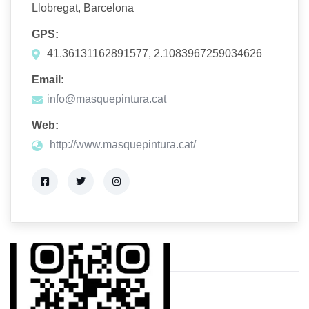
Llobregat, Barcelona
GPS:
41.36131162891577, 2.1083967259034626
Email:
info@masquepintura.cat
Web:
http://www.masquepintura.cat/