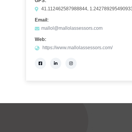
GPS:
41.112462587988844, 1.24278929549093
Email:
mallol@mallolassessors.com
Web:
https://www.mallolassessors.com/